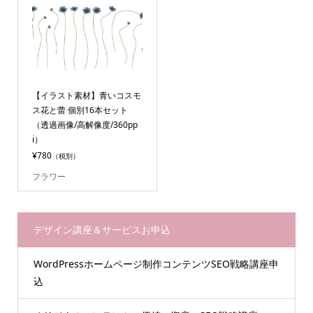
【イラスト素材】青いコスモ
ス花と蕾 個別16本セット
（透過画像/高解像度/360pp
i）
¥780
（税別）
フラワー
デザイン講座＆サービスお申込
WordPressホームページ制作コンテンツSEO戦略講座申
込