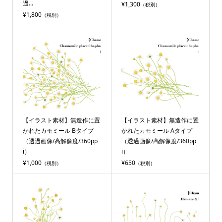
過...
¥1,300
（税別）
¥1,800
（税別）
【イラスト素材】無造作に置
【イラスト素材】無造作に置
かれたカモミール Bタイプ
かれたカモミール Aタイプ
（透過画像/高解像度/360pp
（透過画像/高解像度/360pp
i）
i）
¥1,000
¥650
（税別）
（税別）